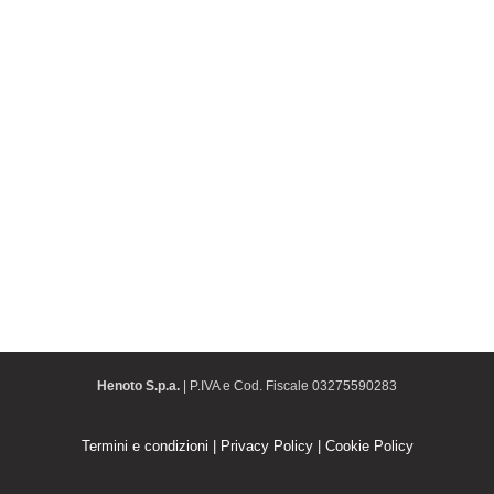
Henoto S.p.a.
| P.IVA e Cod. Fiscale 03275590283
Termini e condizioni
|
Privacy Policy
|
Cookie Policy