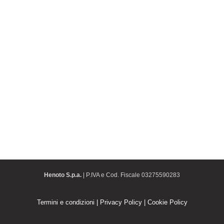
Henoto S.p.a.
| P.IVA e Cod. Fiscale 03275590283
Termini e condizioni
|
Privacy Policy
|
Cookie Policy