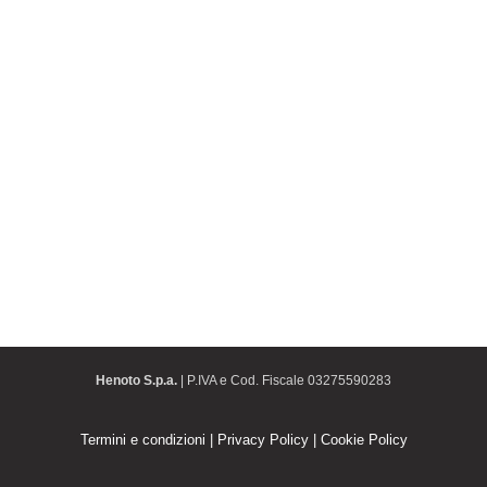
Henoto S.p.a.
| P.IVA e Cod. Fiscale 03275590283
Termini e condizioni
|
Privacy Policy
|
Cookie Policy