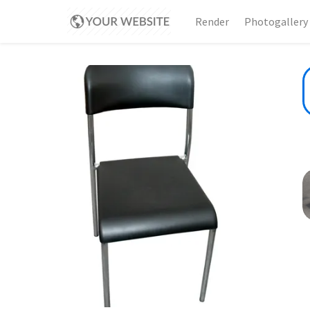
Render
Photogallery