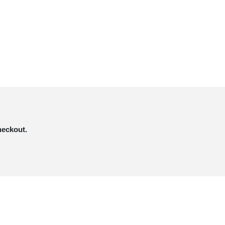
heckout.