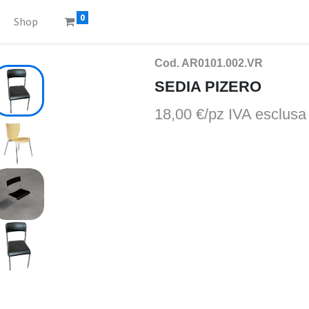
0
Shop
Cod. AR0101.002.VR
SEDIA PIZERO
18,00 €/pz
IVA esclusa